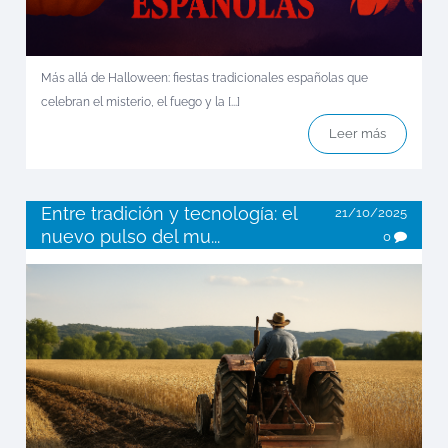
Más allá de Halloween: fiestas tradicionales españolas que
celebran el misterio, el fuego y la [...]
Leer más
Entre tradición y tecnología: el
21/10/2025
nuevo pulso del mu...
0