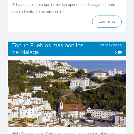
Si hay una palabra que define la experiencia de viajar en moto,
esa es libertad. Las rutas en [...]
Leer más
Top 10 Pueblos más bonitos
27/02/2023
de Málaga
0
Hola Zoomviajeros! Comenzamos esta semana descubriendo