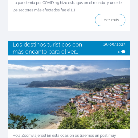
La pandemia por COVID-19 hizo estragos en el mundo, y uno de
los sectores más afectados fue el [...]
Leer más
Los destinos turísticos con
15/05/2023
más encanto para el ver...
0
Hola Zoomviajeros! En esta ocasión os traemos un post muy