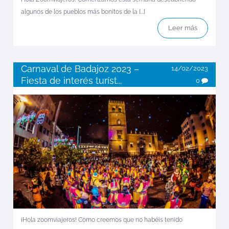
algunos de los pueblos más bonitos de la [...]
Leer más
Carnaval de Badajoz 2023 –
14/02/2023
Fiesta de interés turíst...
0
¡Hola zoomviajeros! Como creemos que no habéis tenido