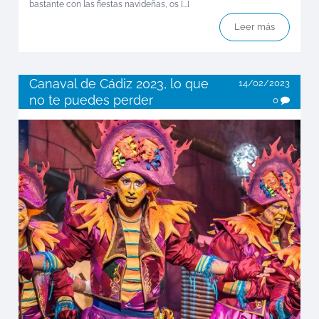
bastante con las fiestas navideñas, os [...]
Leer más
Canaval de Cádiz 2023, lo que
14/02/2023
no te puedes perder
0