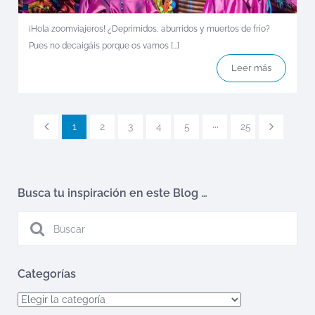
¡Hola zoomviajeros! ¿Deprimidos, aburridos y muertos de frío?
Pues no decaigáis porque os vamos [...]
Leer más
1
2
3
4
5
···
25
Busca tu inspiración en este Blog …
Categorías
Categorías