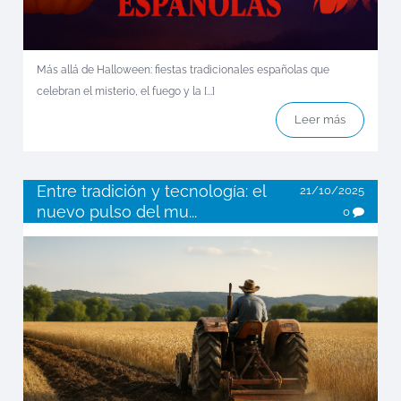
Más allá de Halloween: fiestas tradicionales españolas que
celebran el misterio, el fuego y la [...]
Leer más
Entre tradición y tecnología: el
21/10/2025
nuevo pulso del mu...
0