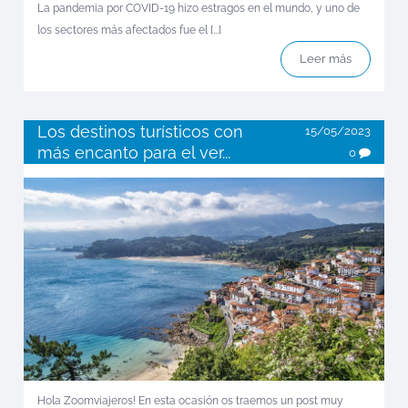
La pandemia por COVID-19 hizo estragos en el mundo, y uno de
los sectores más afectados fue el [...]
Leer más
Los destinos turísticos con
15/05/2023
más encanto para el ver...
0
Hola Zoomviajeros! En esta ocasión os traemos un post muy