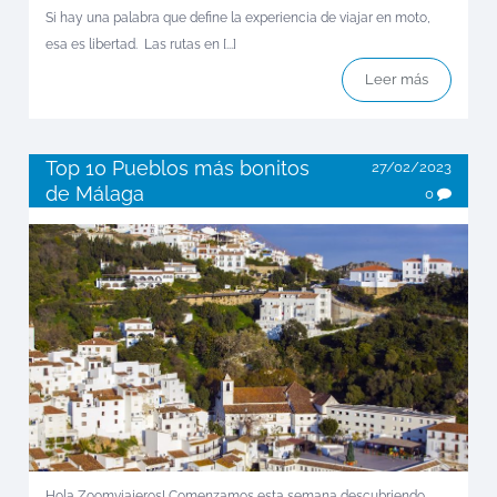
Si hay una palabra que define la experiencia de viajar en moto,
esa es libertad. Las rutas en [...]
Leer más
Top 10 Pueblos más bonitos
27/02/2023
de Málaga
0
Hola Zoomviajeros! Comenzamos esta semana descubriendo