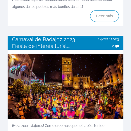
algunos de los pueblos más bonitos de la [...]
Leer más
Carnaval de Badajoz 2023 –
14/02/2023
Fiesta de interés turíst...
0
¡Hola zoomviajeros! Como creemos que no habéis tenido