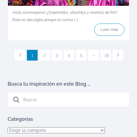
¡Hola zoomviajeros! ¿Deprimidos, aburridos y muertos de frío?
Pues no decaigáis porque os vamos [...]
Leer más
1
2
3
4
5
···
25
Busca tu inspiración en este Blog …
Categorías
Categorías