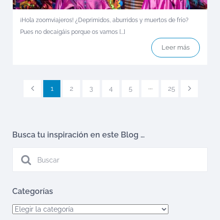
¡Hola zoomviajeros! ¿Deprimidos, aburridos y muertos de frío?
Pues no decaigáis porque os vamos [...]
Leer más
1
2
3
4
5
···
25
Busca tu inspiración en este Blog …
Categorías
Categorías