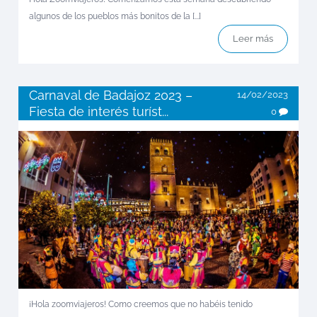
algunos de los pueblos más bonitos de la [...]
Leer más
Carnaval de Badajoz 2023 –
14/02/2023
Fiesta de interés turíst...
0
¡Hola zoomviajeros! Como creemos que no habéis tenido