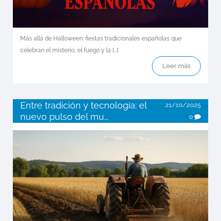
Más allá de Halloween: fiestas tradicionales españolas que
celebran el misterio, el fuego y la [...]
Leer más
Entre tradición y tecnología: el
21/10/2025
nuevo pulso del mu...
0