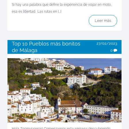
Si hay una palabra que define la experiencia de viajar en moto,
esa es libertad. Las rutas en [...]
Leer más
Top 10 Pueblos más bonitos
27/02/2023
de Málaga
0
Hola Zoomviajeros! Comenzamos esta semana descubriendo