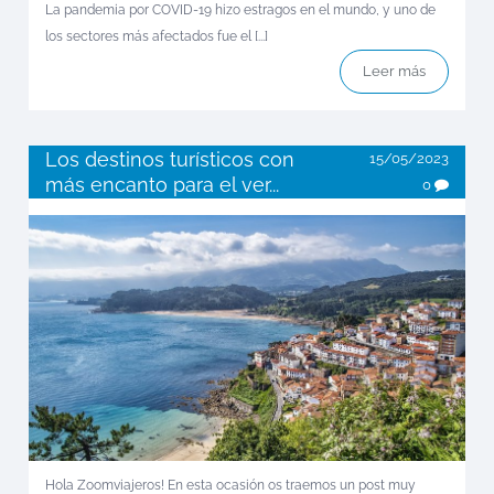
La pandemia por COVID-19 hizo estragos en el mundo, y uno de
los sectores más afectados fue el [...]
Leer más
Los destinos turísticos con
15/05/2023
más encanto para el ver...
0
Hola Zoomviajeros! En esta ocasión os traemos un post muy