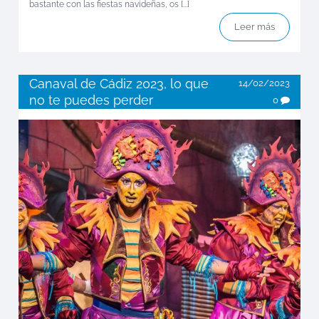
bastante con las fiestas navideñas, os [...]
Leer más
Canaval de Cádiz 2023, lo que
14/02/2023
no te puedes perder
0