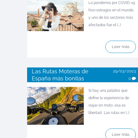
La pandemia por COVID-19
hizo estragos en el mundo,
y uno de los sectores más
afectados fue el [...]
Leer más
Las Rutas Moteras de
29/03/2023
España más bonitas
0
Si hay una palabra que
define la experiencia de
viajar en moto, esa es
libertad. Las rutas en [...]
Leer más