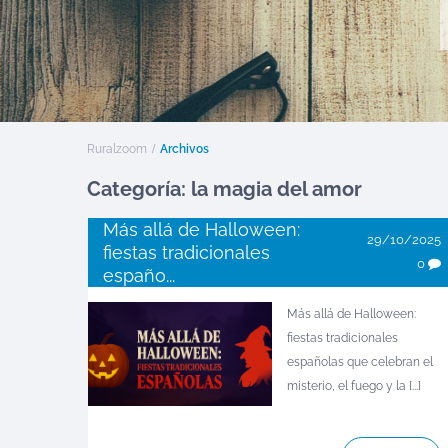
Ruralzoom
Archivos
Categoría: la magia del amor
Más allá de Halloween:
29/10/2025
fiestas tradicionales
0
españo...
Más allá de Halloween:
fiestas tradicionales
españolas que celebran el
misterio, el fuego y la [...]