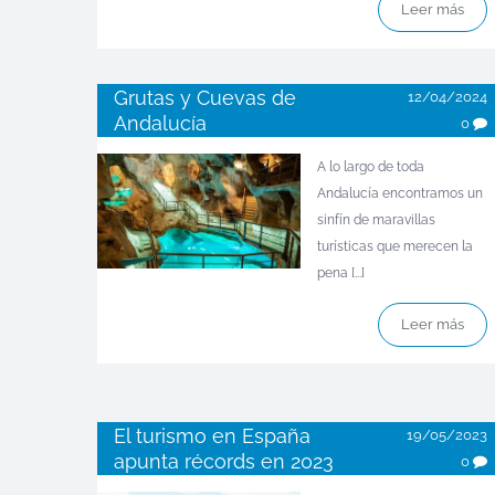
Leer más
Grutas y Cuevas de
12/04/2024
Andalucía
0
A lo largo de toda
Andalucía encontramos un
sinfín de maravillas
turísticas que merecen la
pena [...]
Leer más
El turismo en España
19/05/2023
apunta récords en 2023
0