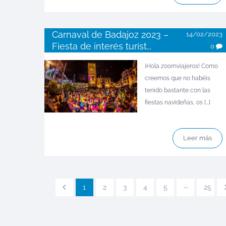
Carnaval de Badajoz 2023 –
14/02/2023
Fiesta de interés turíst...
0
¡Hola zoomviajeros! Como
creemos que no habéis
tenido bastante con las
fiestas navideñas, os [...]
Leer más
1
2
3
4
5
···
25