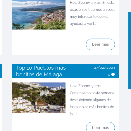
Hola Zoomviajeros! En esta
ocasión os traemos un post
muy interesante que os
ayudará a ver [...]
Leer más
Top 10 Pueblos más
27/02/2023
bonitos de Málaga
0
Hola Zoomviajeros!
Comenzamos esta semana
descubriendo algunos de
los pueblos más bonitos de
la [...]
Leer más