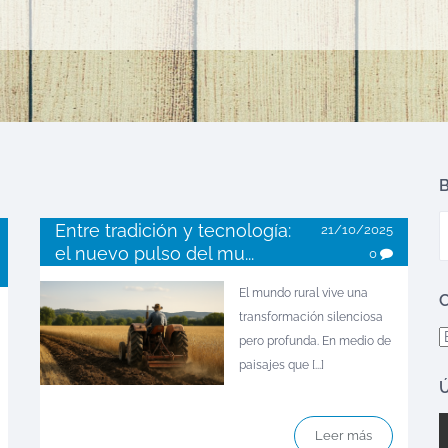
B
Entre tradición y tecnología:
21/10/2025
el nuevo pulso del mu...
0
El mundo rural vive una
C
transformación silenciosa
C
pero profunda. En medio de
paisajes que [...]
Ú
Leer más