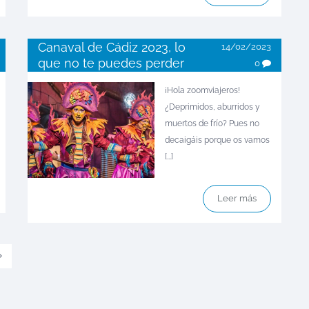
Canaval de Cádiz 2023, lo
14/02/2023
que no te puedes perder
0
¡Hola zoomviajeros!
¿Deprimidos, aburridos y
muertos de frío? Pues no
decaigáis porque os vamos
[...]
Leer más