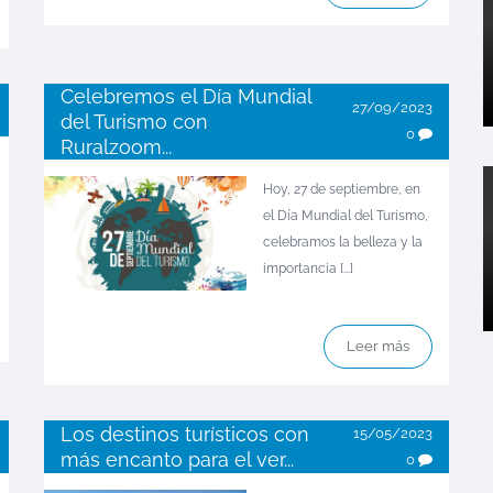
Celebremos el Día Mundial
27/09/2023
del Turismo con
0
Ruralzoom...
Hoy, 27 de septiembre, en
el Día Mundial del Turismo,
celebramos la belleza y la
importancia [...]
Leer más
Los destinos turísticos con
15/05/2023
más encanto para el ver...
0