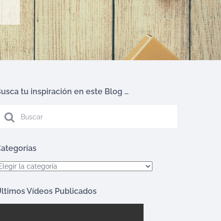
usca tu inspiración en este Blog …
ategorías
ategorías
ltimos Vídeos Publicados