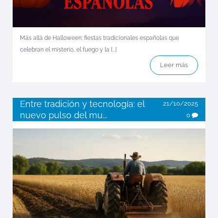
Más allá de Halloween: fiestas tradicionales españolas que
celebran el misterio, el fuego y la [...]
Leer más
Entre tradición y tecnología: el
21/10/2025
nuevo pulso del mu...
0