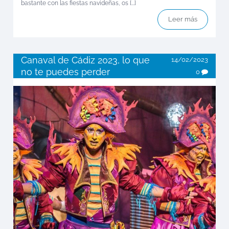
bastante con las fiestas navideñas, os [...]
Leer más
Canaval de Cádiz 2023, lo que
14/02/2023
no te puedes perder
0