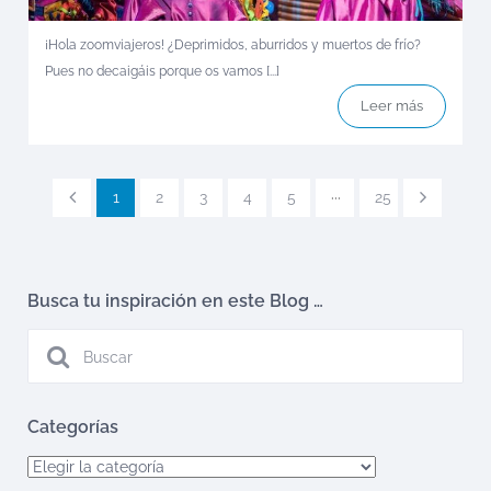
¡Hola zoomviajeros! ¿Deprimidos, aburridos y muertos de frío?
Pues no decaigáis porque os vamos [...]
Leer más
1
2
3
4
5
···
25
Busca tu inspiración en este Blog …
Categorías
Categorías