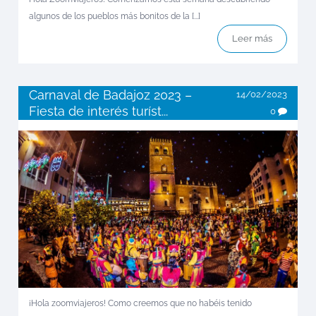
algunos de los pueblos más bonitos de la [...]
Leer más
Carnaval de Badajoz 2023 –
14/02/2023
Fiesta de interés turíst...
0
¡Hola zoomviajeros! Como creemos que no habéis tenido