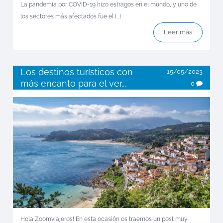
La pandemia por COVID-19 hizo estragos en el mundo, y uno de
los sectores más afectados fue el [...]
Leer más
Los destinos turísticos con
15/05/2023
más encanto para el ver...
0
Hola Zoomviajeros! En esta ocasión os traemos un post muy