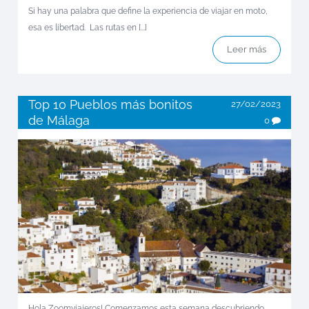
Si hay una palabra que define la experiencia de viajar en moto,
esa es libertad. Las rutas en [...]
Leer más
Top 10 Pueblos más bonitos
27/02/2023
de Málaga
0
Hola Zoomviajeros! Comenzamos esta semana descubriendo