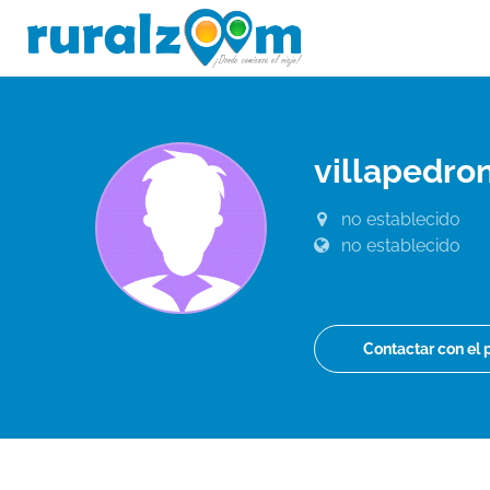
villapedr
no establecido
no establecido
Contactar con el 