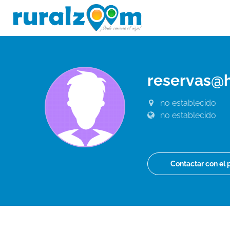
reservas@
no establecido
no establecido
Contactar con el 