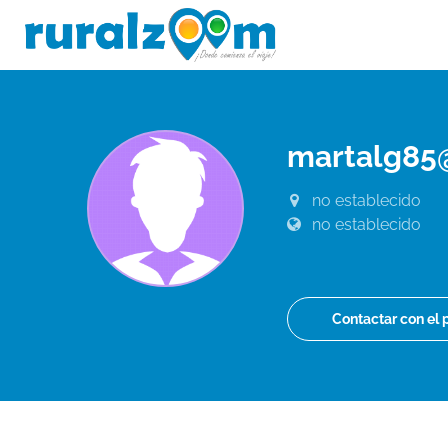
martalg85
no establecido
no establecido
Contactar con el 