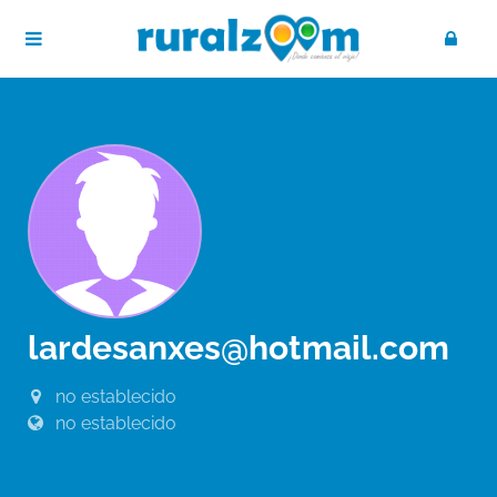
lardesanxes@hotmail.com
no establecido
no establecido