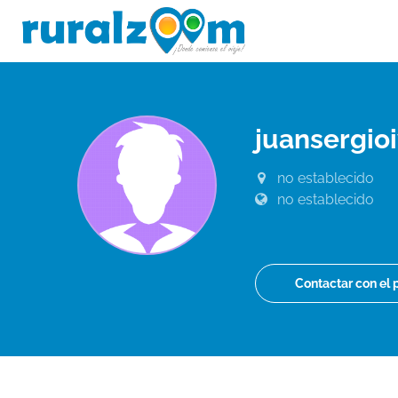
juansergi
no establecido
no establecido
Contactar con el 