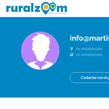
info@mart
no establecido
no establecido
Contactar con el 