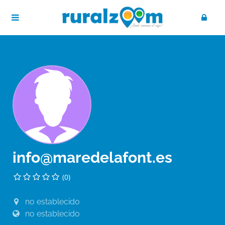
info@maredelafont.es
(0)
no establecido
no establecido