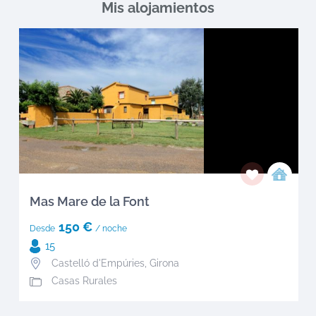
Mis alojamientos
Mas Mare de la Font
150 €
Desde
/ noche
15
Castelló d'Empúries
,
Girona
Casas Rurales