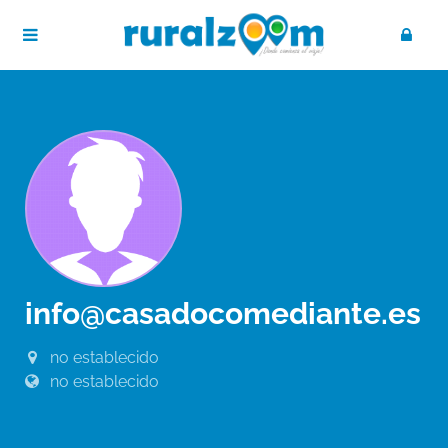
info@casadocomediante.es
no establecido
no establecido