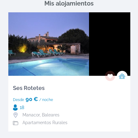
Mis alojamientos
Ses Rotetes
90 €
Desde
/ noche
18
Manacor
,
Baleares
Apartamentos Rurales