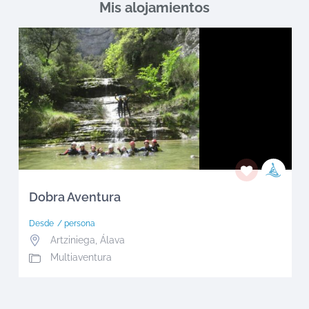
Mis alojamientos
Dobra Aventura
Desde
/ persona
Artziniega
,
Álava
Multiaventura