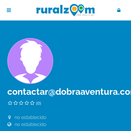
contactar@dobraaventura.c
(0)
no establecido
no establecido