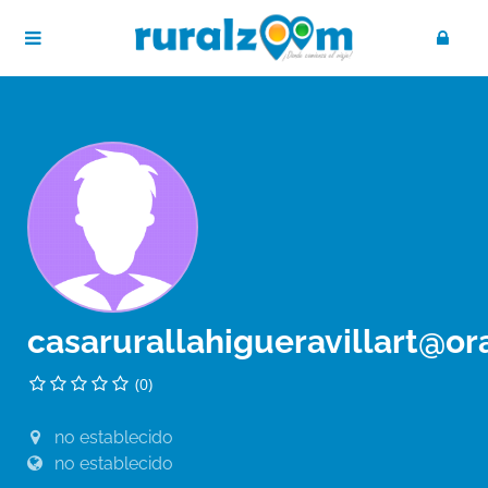
casarurallahigueravillart@or
(0)
no establecido
no establecido