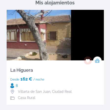
Mis alojamientos
La Higuera
162 €
Desde
/ noche
8
Villarta de San Juan
,
Ciudad Real
Casa Rural