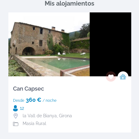
Mis alojamientos
Can Capsec
360 €
Desde
/ noche
12
la Vall de Bianya
,
Girona
Masía Rural