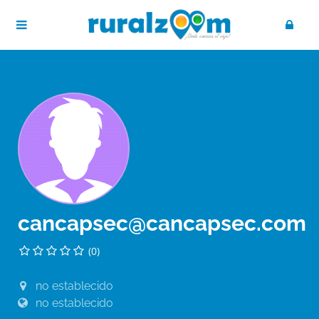
cancapsec@cancapsec.com
(0)
no establecido
no establecido