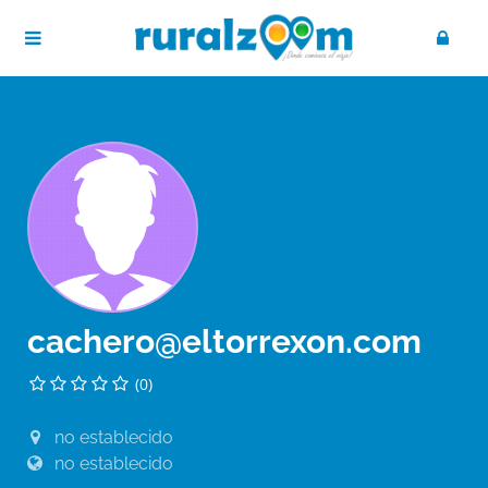
cachero@eltorrexon.com
(0)
no establecido
no establecido