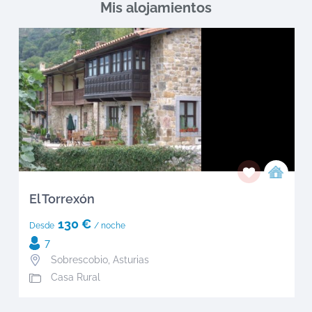
Mis alojamientos
El Torrexón
130 €
Desde
/ noche
7
Sobrescobio
,
Asturias
Casa Rural