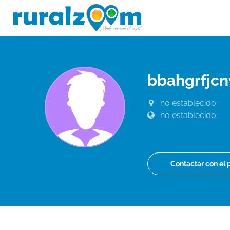
bbahgrfjc
no establecido
no establecido
Contactar con el 