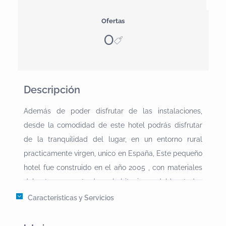
Ofertas
0
Descripción
Además de poder disfrutar de las instalaciones,
desde la comodidad de este hotel podrás disfrutar
de la tranquilidad del lugar, en un entorno rural
practicamente virgen, unico en España, Este pequeño
hotel fue construido en el año 2005 , con materiales
del entorno, consta de 10 habitaciones dobles, todas
con TV, calefacción, baño y telefono., tambien dipone
Características y Servicios
de un amplio comedor y una pequeña cafeteria