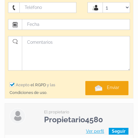
mejor manera para que tu paseo a caballo sea una
experiencia agradable y divertida.Los caballos que
ponemos a tu disposición han sido cuidadosamente
elegidos y entrenados, para que cualquier jinete, sea
cual sea su nivel de equitación, pueda disfrutarlos
como si fueran propios.- ANDARINA (p.r.e.) - LINCE
(Anglohispano) - AZOR (Bereber) - LEBREL (Cruce
Lusitano) - DUENDE (p.r.e.) - MOJITO (Cruce lusitano)
- ARQUERO (h.árabe) - MENTA (h.árabe)TE
OFRECEMOS CABALLOS PARA DISFRUTAR.
Acepto
el RGPD
y las
Enviar
BIENVENIDO.¿Qué podemos ofrecerte?- Paseos -
Condiciones de uso
.
Grandes rutas - Pupilaje - Desbrave, doma y herrador
El propietario
Propietario4580
Ver perfil
Seguir