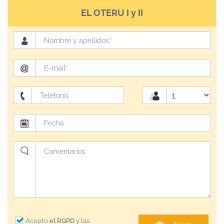
EL OTERU I y II
Acepto
el RGPD
y las