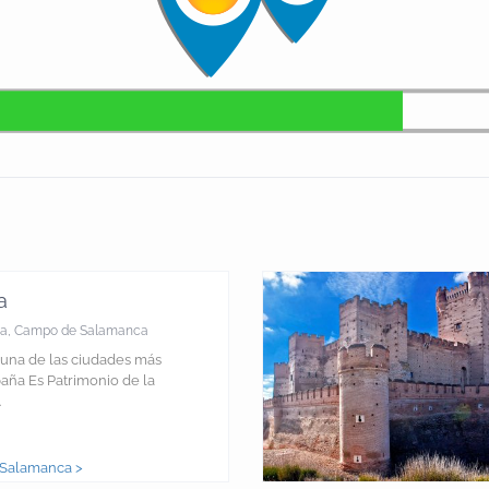
a
a
,
Campo de Salamanca
una de las ciudades más
aña Es Patrimonio de la
.
 Salamanca >