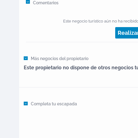
realización de sus celebraciones.Solicite Presupuesto
Comentarios
Este negocio turístico aún no ha recibido
Realiza
Más negocios del propietario
Este propietario no dispone de otros negocios tu
Completa tu escapada