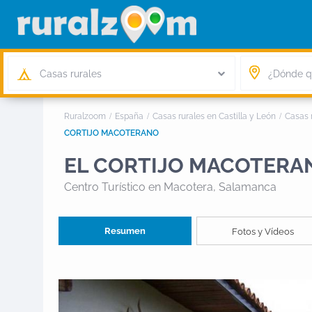
Casas rurales
Ruralzoom
España
Casas rurales en Castilla y León
Casas 
CORTIJO MACOTERANO
EL CORTIJO MACOTERA
Centro Turístico
en Macotera, Salamanca
Resumen
Fotos y Vídeos