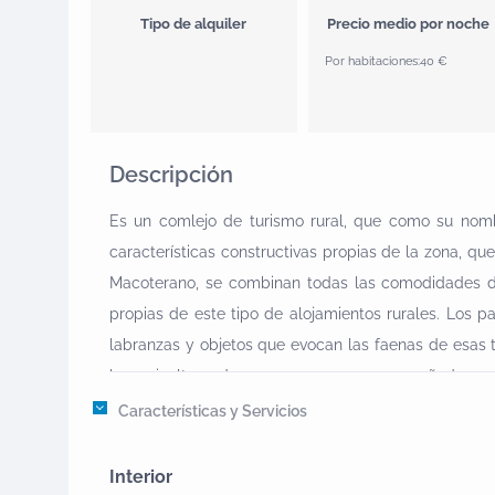
Tipo de alquiler
Precio medio por noche
Por habitaciones:
40 €
Descripción
Es un comlejo de turismo rural, que como su nombre
características constructivas propias de la zona, que
Macoterano, se combinan todas las comodidades de
propias de este tipo de alojamientos rurales. Los 
labranzas y objetos que evocan las faenas de esas 
la agricultura de secano que es acompañada en m
localizada en la provincia de Salamanca.HABITACION
Características y Servicios
con cuarto de baño incorporado y 1 suite con sauna 
una de las doce habitaciones de la Casa, mezclan l
Interior