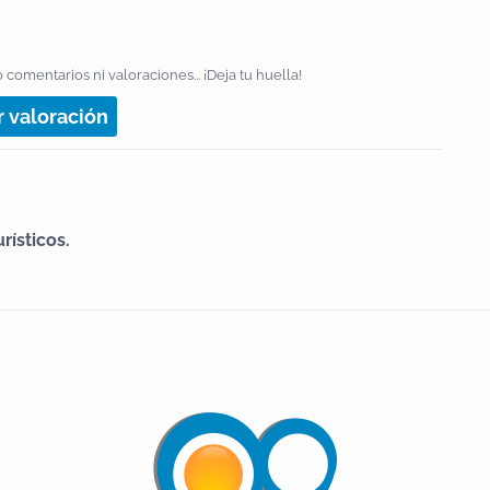
.
 comentarios ni valoraciones... ¡Deja tu huella!
r valoración
rísticos.