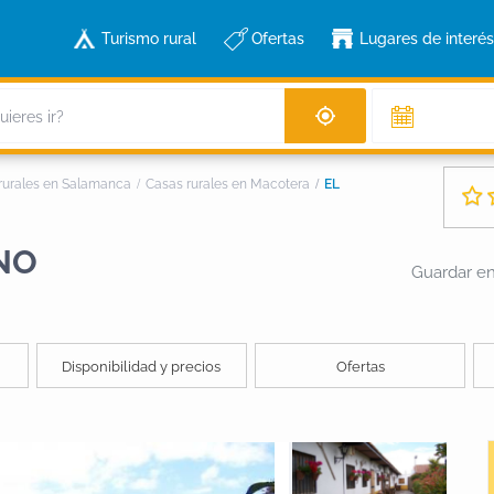
Turismo rural
Ofertas
Lugares de interés
rurales en Salamanca
Casas rurales en Macotera
EL
NO
Guardar en 
Disponibilidad y precios
Ofertas