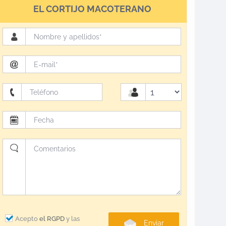
EL CORTIJO MACOTERANO
Acepto
el RGPD
y las
Enviar