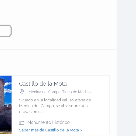
Castillo de la Mota
Medina del Campo
,
Tierra de Medina
Situado en la localidad vallisoletana de
Medina del Campo, se alza sobre una
elevación n...
Monumento Histórico
Saber más de Castillo de la Mota >