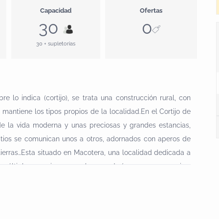
Capacidad
Ofertas
30
0
30 + supletorias
 lo indica (cortijo), se trata una construcción rural, con
 mantiene los tipos propios de la localidad.En el Cortijo de
 la vida moderna y unas preciosas y grandes estancias,
patios se comunican unos a otros, adornados con aperos de
tierras…Esta situado en Macotera, una localidad dedicada a
últiples ocasiones por la ganadería vacuna o porcina,
ESEl Cortijo Macoterano, cuenta con de doce habitaciones
e hidromasaje, todas ellas con tv, aire acondicionado.Cada
a modernidad de sus estancias con una decoración rutisca