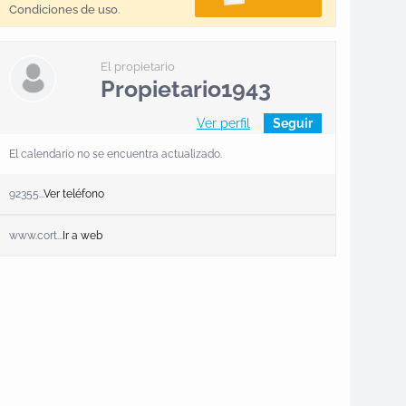
Condiciones de uso
.
El propietario
Propietario1943
Ver perfil
Seguir
El calendario no se encuentra actualizado.
92355...
Ver teléfono
www.cort...
Ir a web