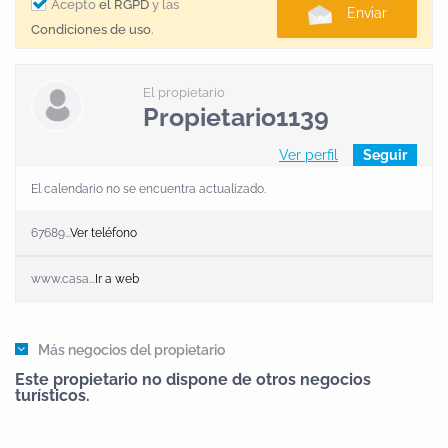
Etc...
Acepto
el RGPD
y las
Enviar
Condiciones de uso
.
El propietario
Propietario1139
Ver perfil
Seguir
El calendario no se encuentra actualizado.
67689...
Ver teléfono
www.casa...
Ir a web
Más negocios del propietario
Este propietario no dispone de otros negocios
turísticos.