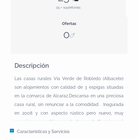
25 + supletorias
Ofertas
0
Descripción
Las casas rurales Vía Verde de Robledo (Albacete)
son alojamientos con calidad de 3 espigas situadas
en la comarca de Alcaraz.Descansa en una preciosa
casa rural, sin renunciar a la comodidad . Inagurada
en 2008 y con aspecto rústico pero nuevo, muy
espaciosa, con chimenea, barbacoa, bañera jacuzzi,
ducha hidromasaje, TV LCD 32", DVD, lavadora,
Características y Servicios