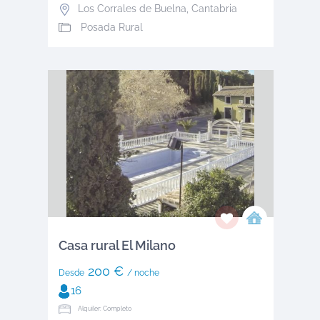
Los Corrales de Buelna
,
Cantabria
Posada Rural
Casa rural El Milano
200 €
Desde
/ noche
16
Alquiler: Completo