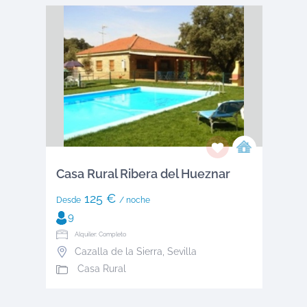
Casa Rural Ribera del Hueznar
125 €
Desde
/ noche
9
Alquiler: Completo
Cazalla de la Sierra
,
Sevilla
Casa Rural