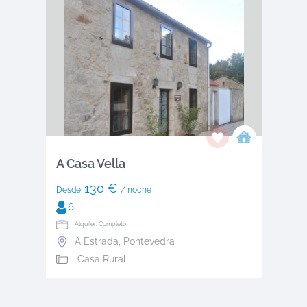
A Casa Vella
130 €
Desde
/ noche
6
Alquiler: Completo
A Estrada
,
Pontevedra
Casa Rural