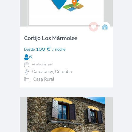
Cortijo Los Mármoles
100 €
Desde
/ noche
6
Alquiler: Completo
Carcabuey
,
Córdoba
Casa Rural