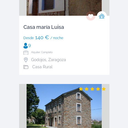
Casa maría Luisa
140 €
Desde
/ noche
9
Alquiler: Completo
Godojos
,
Zaragoza
Casa Rural