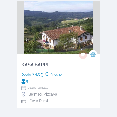
KASA BARRI
74.09 €
Desde
/ noche
9
Alquiler: Completo
Bermeo
,
Vizcaya
Casa Rural