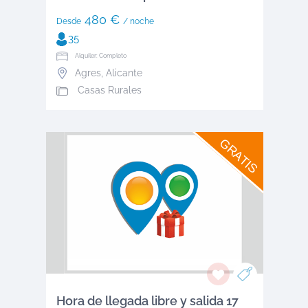
480 €
Desde
/ noche
35
Alquiler: Completo
Agres
,
Alicante
Casas Rurales
GRATIS
Hora de llegada libre y salida 17