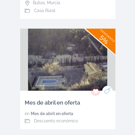
Bullas
,
Murcia
Casa Rural
DESCUENTO
5%
Mes de abril en oferta
en
Mes de abril en oferta
Descuento económico