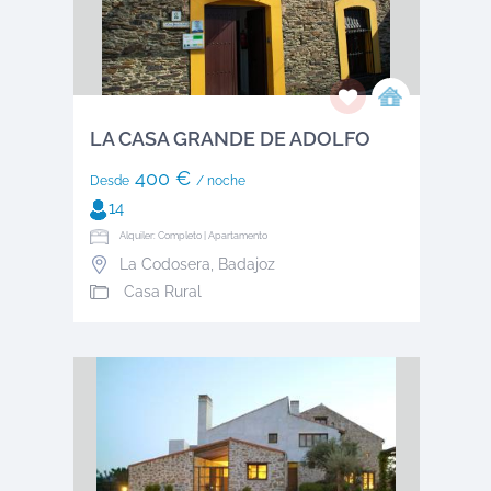
LA CASA GRANDE DE ADOLFO
400 €
Desde
/ noche
14
Alquiler: Completo | Apartamento
La Codosera
,
Badajoz
Casa Rural