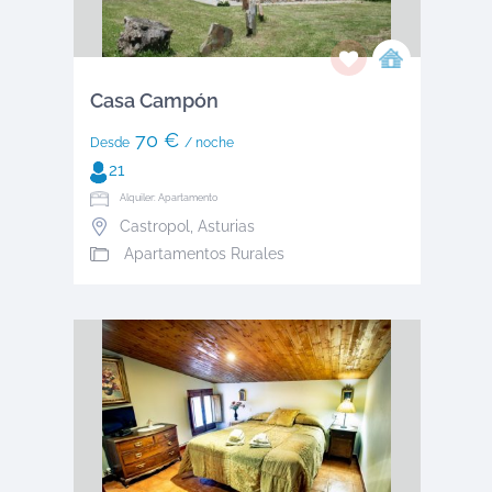
Casa Campón
70 €
Desde
/ noche
21
Alquiler: Apartamento
Castropol
,
Asturias
Apartamentos Rurales