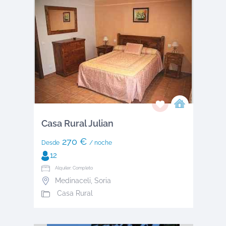
Casa Rural Julian
270 €
Desde
/ noche
12
Alquiler: Completo
Medinaceli
,
Soria
Casa Rural