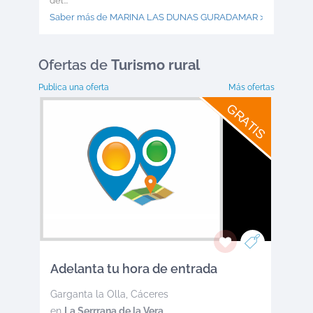
del...
Saber más de MARINA LAS DUNAS GURADAMAR >
Ofertas
de
Turismo rural
Publica una oferta
Más ofertas
GRATIS
Adelanta tu hora de entrada
Garganta la Olla
,
Cáceres
en
La Serrrana de la Vera