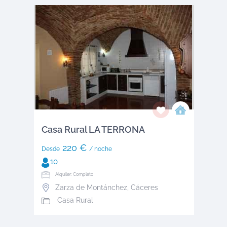
Casa Rural LA TERRONA
220 €
Desde
/ noche
10
Alquiler: Completo
Zarza de Montánchez
,
Cáceres
Casa Rural