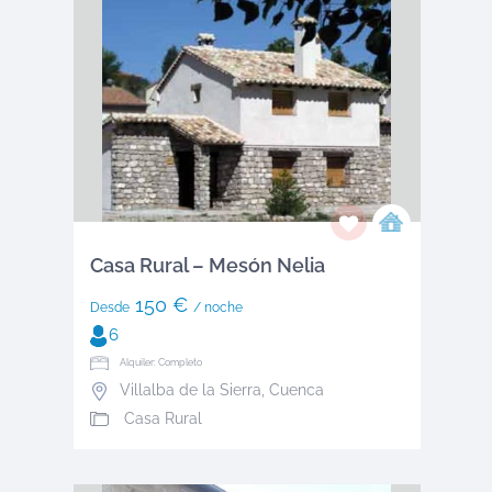
Casa Rural – Mesón Nelia
150 €
Desde
/ noche
6
Alquiler: Completo
Villalba de la Sierra
,
Cuenca
Casa Rural