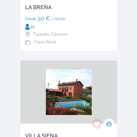
LA BREÑA
50 €
Desde
/ noche
12
Talaván
,
Cáceres
Casa Rural
VILLA SIENA