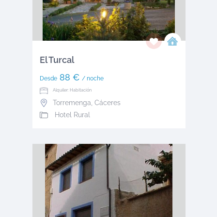
El Turcal
88 €
Desde
/ noche
Alquiler: Habitación
Torremenga
,
Cáceres
Hotel Rural