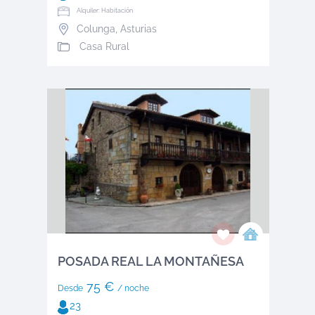
Alquiler: Habitación
Colunga
,
Asturias
Casa Rural
POSADA REAL LA MONTAÑESA
75 €
Desde
/ noche
23