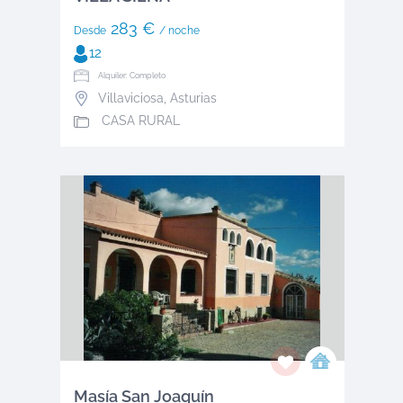
283 €
Desde
/ noche
12
Alquiler: Completo
Villaviciosa
,
Asturias
CASA RURAL
Masía San Joaquín