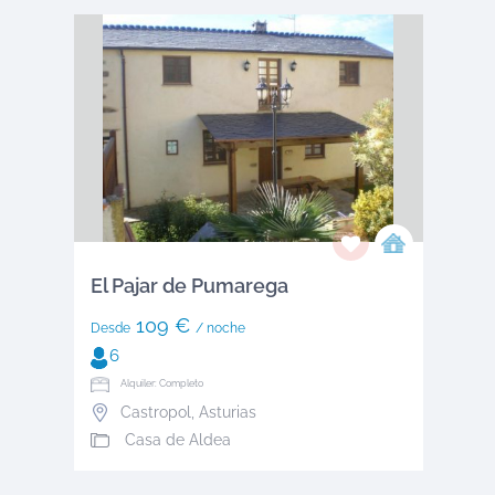
El Pajar de Pumarega
109 €
Desde
/ noche
6
Alquiler: Completo
Castropol
,
Asturias
Casa de Aldea