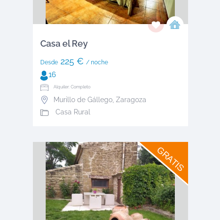
Casa el Rey
225 €
Desde
/ noche
16
Alquiler: Completo
Murillo de Gállego
,
Zaragoza
Casa Rural
GRATIS