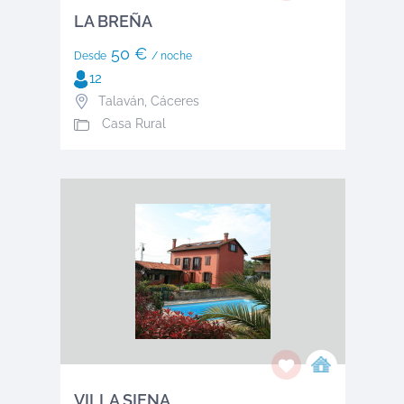
LA BREÑA
50 €
Desde
/ noche
12
Talaván
,
Cáceres
Casa Rural
VILLA SIENA