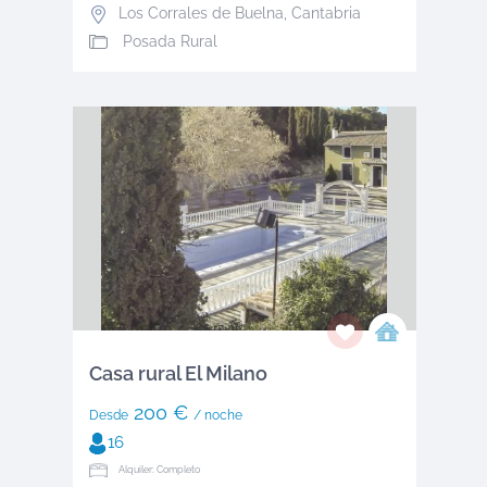
Los Corrales de Buelna
,
Cantabria
Posada Rural
Casa rural El Milano
200 €
Desde
/ noche
16
Alquiler: Completo