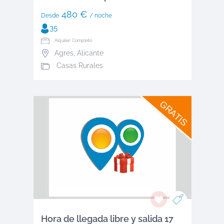
480 €
Desde
/ noche
35
Alquiler: Completo
Agres
,
Alicante
Casas Rurales
GRATIS
Hora de llegada libre y salida 17