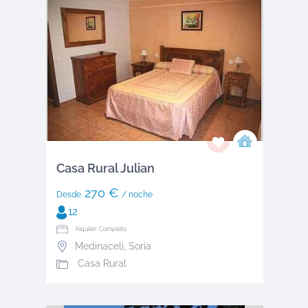
Casa Rural Julian
270 €
Desde
/ noche
12
Alquiler: Completo
Medinaceli
,
Soria
Casa Rural