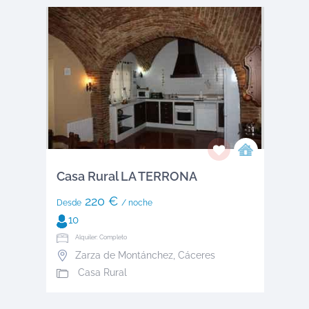
Casa Rural LA TERRONA
220 €
Desde
/ noche
10
Alquiler: Completo
Zarza de Montánchez
,
Cáceres
Casa Rural