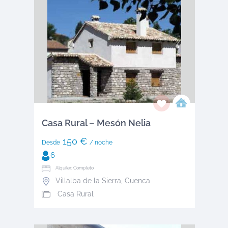
Casa Rural – Mesón Nelia
150 €
Desde
/ noche
6
Alquiler: Completo
Villalba de la Sierra
,
Cuenca
Casa Rural