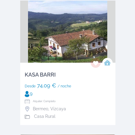
KASA BARRI
74.09 €
Desde
/ noche
9
Alquiler: Completo
Bermeo
,
Vizcaya
Casa Rural