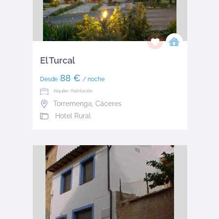
El Turcal
88 €
Desde
/ noche
Alquiler: Habitación
Torremenga
,
Cáceres
Hotel Rural