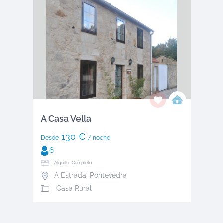
A Casa Vella
130 €
Desde
/ noche
6
Alquiler: Completo
A Estrada
,
Pontevedra
Casa Rural