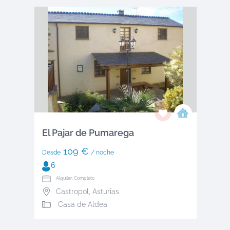
El Pajar de Pumarega
109 €
Desde
/ noche
6
Alquiler: Completo
Castropol
,
Asturias
Casa de Aldea