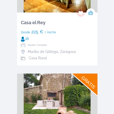
Casa el Rey
225 €
Desde
/ noche
16
Alquiler: Completo
Murillo de Gállego
,
Zaragoza
Casa Rural
GRATIS