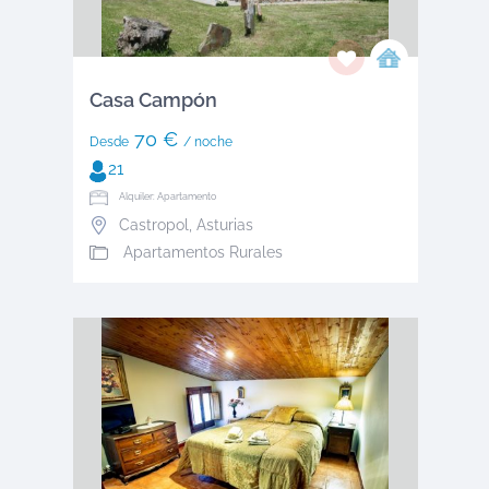
Casa Campón
70 €
Desde
/ noche
21
Alquiler: Apartamento
Castropol
,
Asturias
Apartamentos Rurales