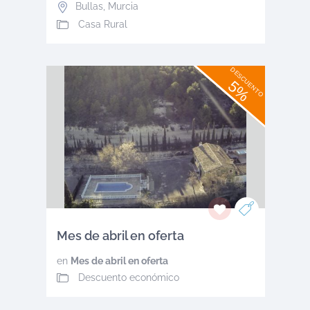
Bullas
,
Murcia
Casa Rural
DESCUENTO
5%
Mes de abril en oferta
en
Mes de abril en oferta
Descuento económico