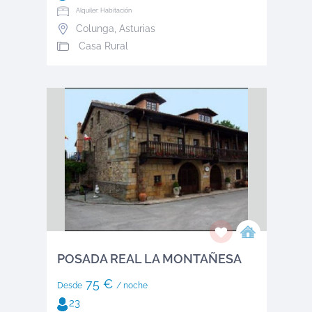
Alquiler: Habitación
Colunga
,
Asturias
Casa Rural
POSADA REAL LA MONTAÑESA
75 €
Desde
/ noche
23