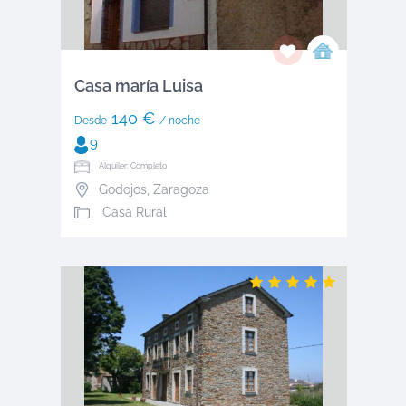
Casa maría Luisa
140 €
Desde
/ noche
9
Alquiler: Completo
Godojos
,
Zaragoza
Casa Rural