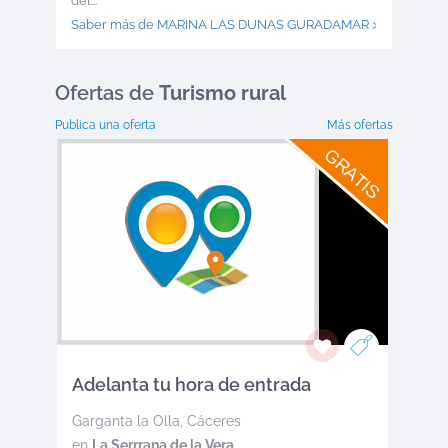
del...
Saber más de MARINA LAS DUNAS GURADAMAR >
Ofertas
de
Turismo rural
Publica una oferta
Más ofertas
GRATIS
Adelanta tu hora de entrada
Garganta la Olla
,
Cáceres
en
La Serrrana de la Vera