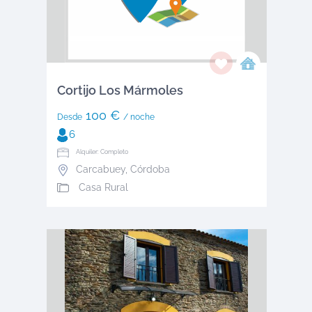
Cortijo Los Mármoles
100 €
Desde
/ noche
6
Alquiler: Completo
Carcabuey
,
Córdoba
Casa Rural