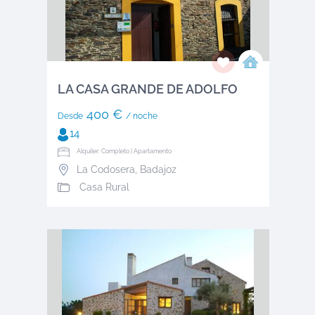
LA CASA GRANDE DE ADOLFO
400 €
Desde
/ noche
14
Alquiler: Completo | Apartamento
La Codosera
,
Badajoz
Casa Rural