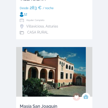
283 €
Desde
/ noche
12
Alquiler: Completo
Villaviciosa
,
Asturias
CASA RURAL
Masía San Joaquín