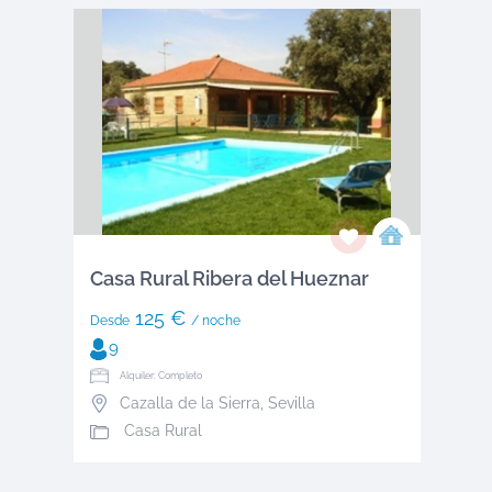
Casa Rural Ribera del Hueznar
125 €
Desde
/ noche
9
Alquiler: Completo
Cazalla de la Sierra
,
Sevilla
Casa Rural