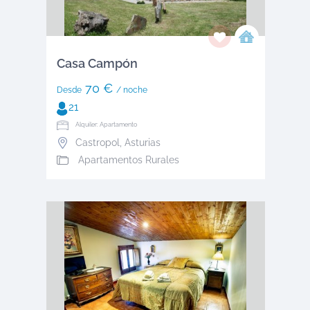
Casa Campón
70 €
Desde
/ noche
21
Alquiler: Apartamento
Castropol
,
Asturias
Apartamentos Rurales