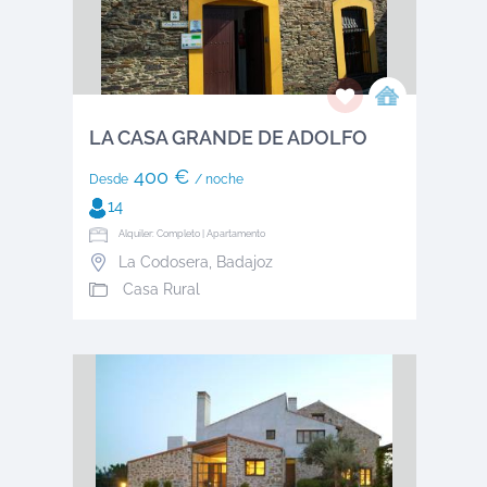
LA CASA GRANDE DE ADOLFO
400 €
Desde
/ noche
14
Alquiler: Completo | Apartamento
La Codosera
,
Badajoz
Casa Rural