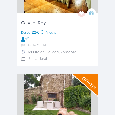
Casa el Rey
225 €
Desde
/ noche
16
Alquiler: Completo
Murillo de Gállego
,
Zaragoza
Casa Rural
GRATIS