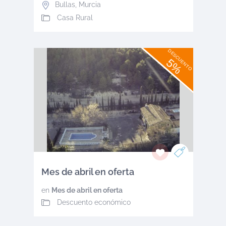
Bullas
,
Murcia
Casa Rural
DESCUENTO
5%
Mes de abril en oferta
en
Mes de abril en oferta
Descuento económico