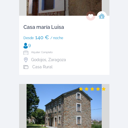
Casa maría Luisa
140 €
Desde
/ noche
9
Alquiler: Completo
Godojos
,
Zaragoza
Casa Rural