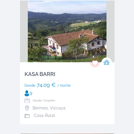
KASA BARRI
74.09 €
Desde
/ noche
9
Alquiler: Completo
Bermeo
,
Vizcaya
Casa Rural