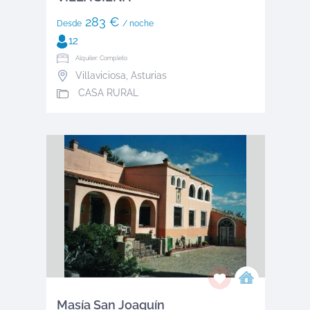
283 €
Desde
/ noche
12
Alquiler: Completo
Villaviciosa
,
Asturias
CASA RURAL
Masía San Joaquín