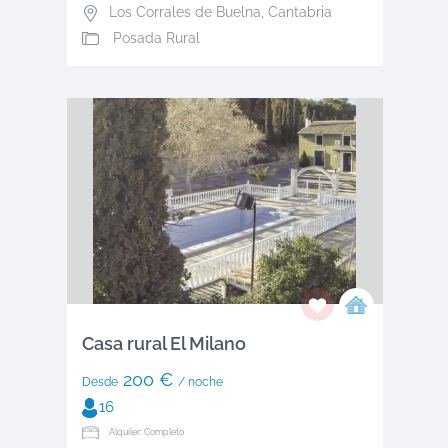
Los Corrales de Buelna
,
Cantabria
Posada Rural
Casa rural El Milano
200 €
Desde
/ noche
16
Alquiler: Completo