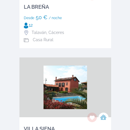
LA BREÑA
50 €
Desde
/ noche
12
Talaván
,
Cáceres
Casa Rural
VILLA SIENA