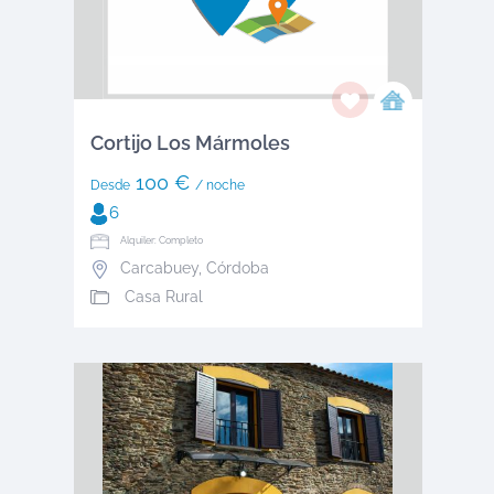
Cortijo Los Mármoles
100 €
Desde
/ noche
6
Alquiler: Completo
Carcabuey
,
Córdoba
Casa Rural