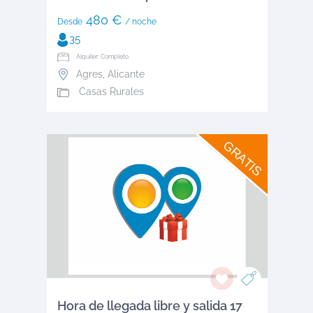
480 €
Desde
/ noche
35
Alquiler: Completo
Agres
,
Alicante
Casas Rurales
GRATIS
Hora de llegada libre y salida 17