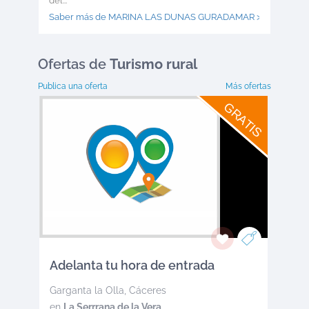
del...
Saber más de MARINA LAS DUNAS GURADAMAR >
Ofertas
de
Turismo rural
Publica una oferta
Más ofertas
GRATIS
Adelanta tu hora de entrada
Garganta la Olla
,
Cáceres
en
La Serrrana de la Vera