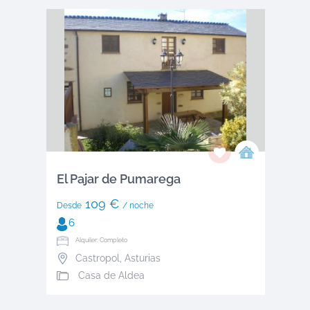
El Pajar de Pumarega
109 €
Desde
/ noche
6
Alquiler: Completo
Castropol
,
Asturias
Casa de Aldea