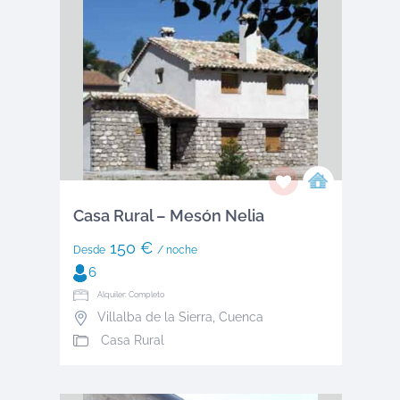
Casa Rural – Mesón Nelia
150 €
Desde
/ noche
6
Alquiler: Completo
Villalba de la Sierra
,
Cuenca
Casa Rural