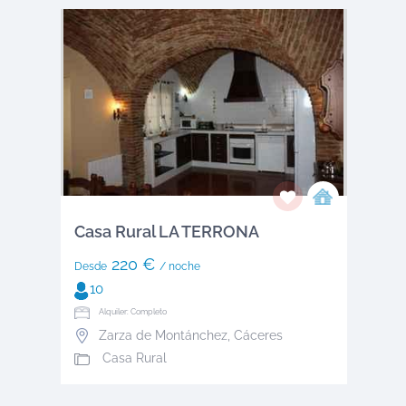
Casa Rural LA TERRONA
220 €
Desde
/ noche
10
Alquiler: Completo
Zarza de Montánchez
,
Cáceres
Casa Rural