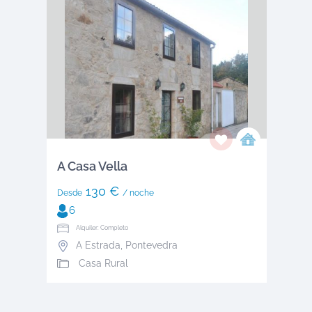
A Casa Vella
130 €
Desde
/ noche
6
Alquiler: Completo
A Estrada
,
Pontevedra
Casa Rural