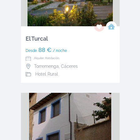
El Turcal
88 €
Desde
/ noche
Alquiler: Habitación
Torremenga
,
Cáceres
Hotel Rural