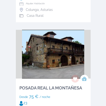
Alquiler: Habitación
Colunga
,
Asturias
Casa Rural
POSADA REAL LA MONTAÑESA
75 €
Desde
/ noche
23