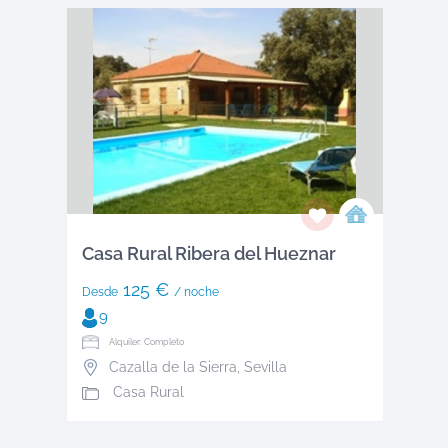
Casa Rural Ribera del Hueznar
125 €
Desde
/ noche
9
Alquiler: Completo
Cazalla de la Sierra
,
Sevilla
Casa Rural