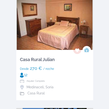
Casa Rural Julian
270 €
Desde
/ noche
12
Alquiler: Completo
Medinaceli
,
Soria
Casa Rural