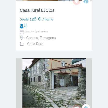
Casa rural El Clos
126 €
Desde
/ noche
13
Alquiler: Apartamento
Conesa
,
Tarragona
Casa Rural