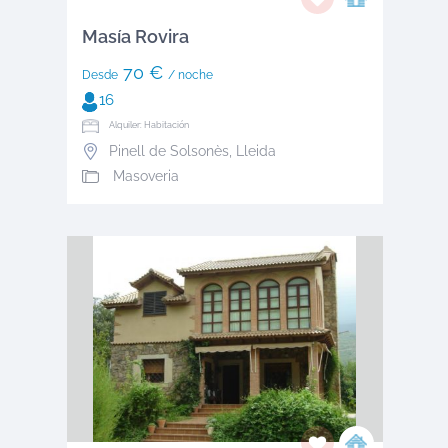
Masía Rovira
70 €
Desde
/ noche
16
Alquiler: Habitación
Pinell de Solsonès
,
Lleida
Masoveria