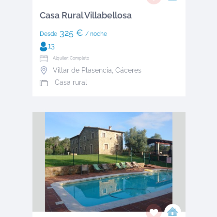
Casa Rural Villabellosa
325 €
Desde
/ noche
13
Alquiler: Completo
Villar de Plasencia
,
Cáceres
Casa rural