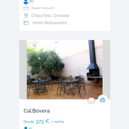
30
Alquiler: Habitación
Chauchina
,
Granada
Hotel-Restaurante
Cal Bovera
375 €
Desde
/ noche