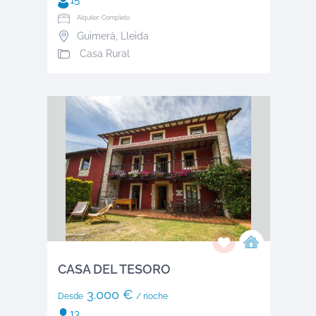
15
Alquiler: Completo
Guimerà
,
Lleida
Casa Rural
CASA DEL TESORO
3.000 €
Desde
/ noche
13