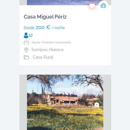
Casa Miguel Périz
200 €
Desde
/ noche
12
Alquiler: Completo | Apartamento
Sorripas
,
Huesca
Casa Rural