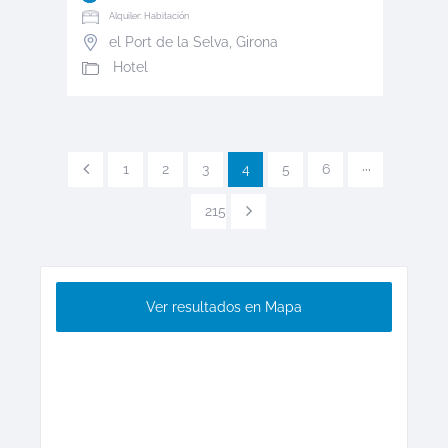
Alquiler: Habitación
el Port de la Selva
,
Girona
Hotel
1
2
3
4
5
6
···
215
Ver resultados en Mapa