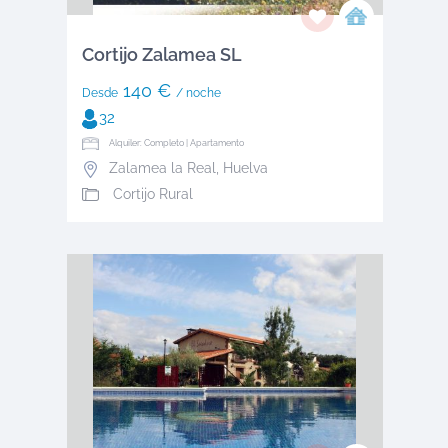
Cortijo Zalamea SL
140 €
Desde
/ noche
32
Alquiler: Completo | Apartamento
Zalamea la Real
,
Huelva
Cortijo Rural