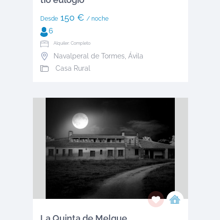
150 €
Desde
/ noche
6
Alquiler: Completo
Navalperal de Tormes
,
Ávila
Casa Rural
La Quinta de Melque