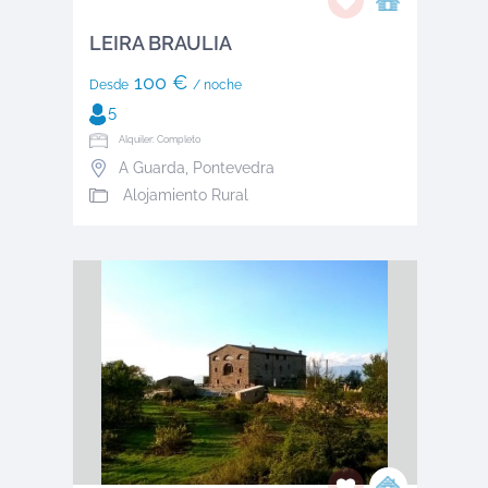
LEIRA BRAULIA
100 €
Desde
/ noche
5
Alquiler: Completo
A Guarda
,
Pontevedra
Alojamiento Rural