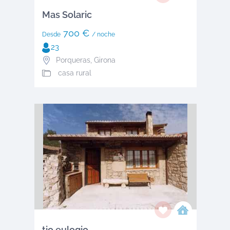
Mas Solaric
700 €
Desde
/ noche
23
Porqueras
,
Girona
casa rural
tio eulogio