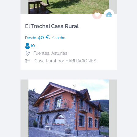
El Trechal Casa Rural
40 €
Desde
/ noche
10
Fuentes
,
Asturias
Casa Rural por HABITACIONES